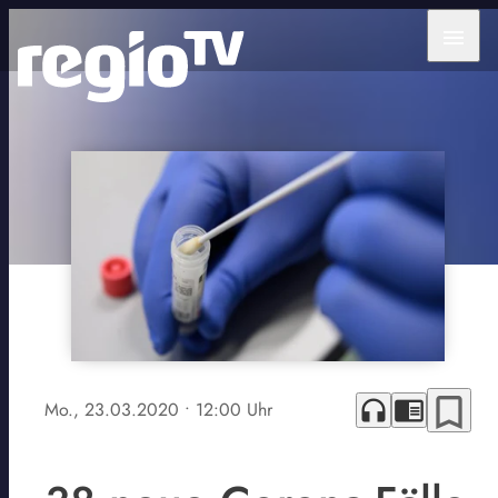
menu
bookmark_border
headphones
chrome_reader_mode
Mo., 23.03.2020
• 12:00 Uhr