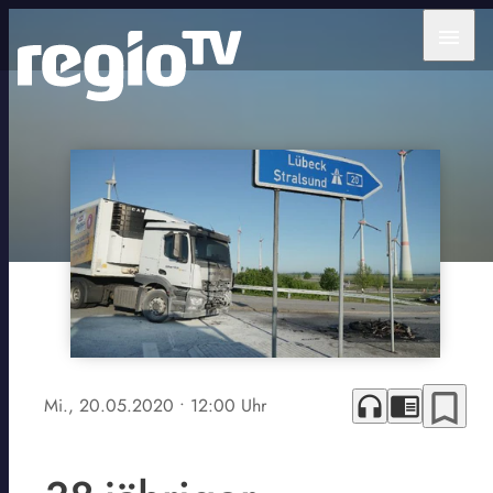
menu
bookmark_border
headphones
chrome_reader_mode
Mi., 20.05.2020
• 12:00 Uhr