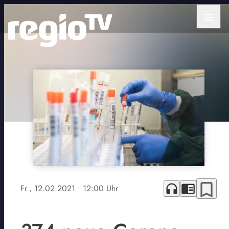
menu
bookmark_border
headphones
chrome_reader_mode
Fr., 12.02.2021
• 12:00 Uhr