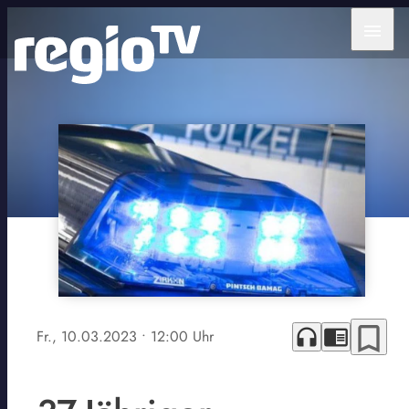
menu
bookmark_border
headphones
chrome_reader_mode
Fr., 10.03.2023
• 12:00 Uhr