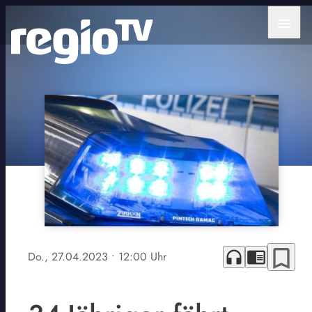
menu
bookmark_border
headphones
chrome_reader_mode
Do., 27.04.2023
• 12:00 Uhr