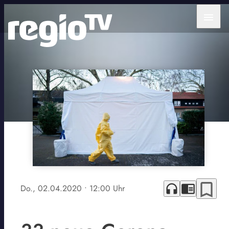
menu
bookmark_border
headphones
chrome_reader_mode
Do., 02.04.2020
• 12:00 Uhr