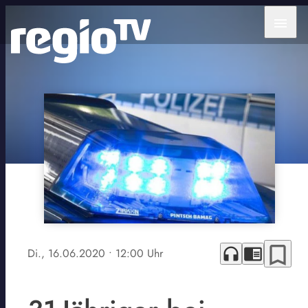
menu
bookmark_border
headphones
chrome_reader_mode
Di., 16.06.2020
• 12:00 Uhr