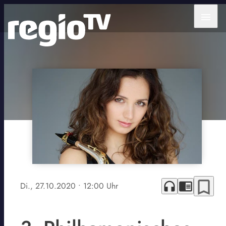
menu
bookmark_border
headphones
chrome_reader_mode
Di., 27.10.2020
• 12:00 Uhr