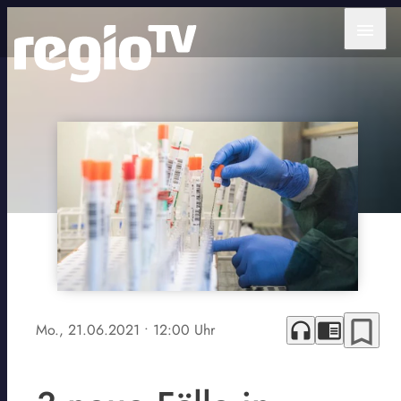
menu
bookmark_border
headphones
chrome_reader_mode
Mo., 21.06.2021
• 12:00 Uhr