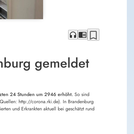
bookmark_border
headphones
chrome_reader_mode
nburg gemeldet
letzten 24 Stunden um 2946 erhöht.
So sind
Quellen: http://corona.rki.de). In Brandenburg
rten und Erkrankten aktuell bei geschätzt rund