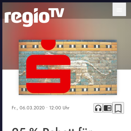
menu
bookmark_border
headphones
chrome_reader_mode
Fr., 06.03.2020
• 12:00 Uhr