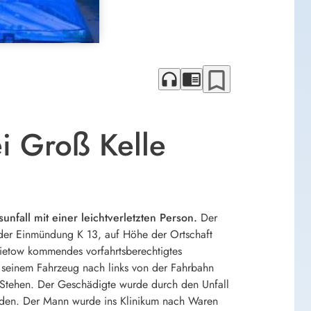
bookmark_border
headphones
chrome_reader_mode
i Groß Kelle
unfall mit einer leichtverletzten Person.
Der
 der Einmündung K 13, auf Höhe der Ortschaft
Sietow kommendes vorfahrtsberechtigtes
 seinem Fahrzeug nach links von der Fahrbahn
Stehen. Der Geschädigte wurde durch den Unfall
erden. Der Mann wurde ins Klinikum nach Waren