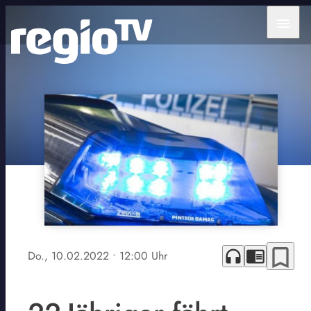
menu
bookmark_border
headphones
chrome_reader_mode
Do., 10.02.2022
• 12:00 Uhr