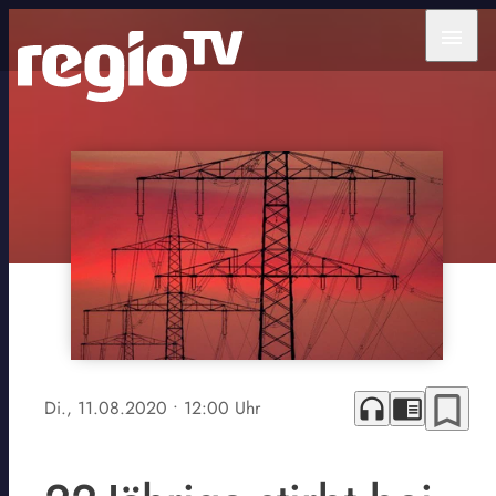
menu
bookmark_border
headphones
chrome_reader_mode
Di., 11.08.2020
• 12:00 Uhr