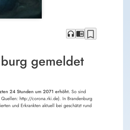
bookmark_border
headphones
chrome_reader_mode
nburg gemeldet
etzten 24 Stunden um 2071 erhöht.
So sind
 Quellen: http://corona.rki.de). In Brandenburg
rten und Erkrankten aktuell bei geschätzt rund