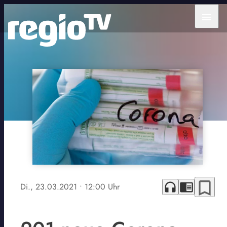
menu
bookmark_border
headphones
chrome_reader_mode
Di., 23.03.2021
• 12:00 Uhr