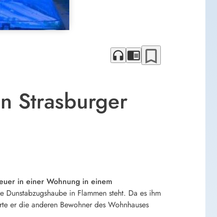
bookmark_border
headphones
chrome_reader_mode
n Strasburger
Feuer in einer Wohnung in einem
ie Dunstabzugshaube in Flammen steht. Da es ihm
ierte er die anderen Bewohner des Wohnhauses