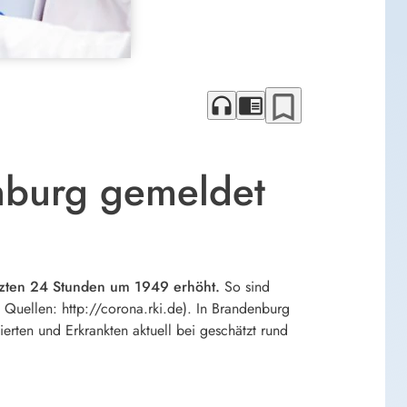
bookmark_border
headphones
chrome_reader_mode
nburg gemeldet
etzten 24 Stunden um 1949 erhöht.
So sind
 Quellen: http://corona.rki.de). In Brandenburg
rten und Erkrankten aktuell bei geschätzt rund