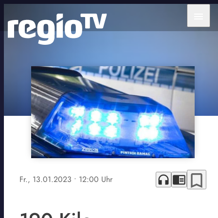
menu
bookmark_border
headphones
chrome_reader_mode
Fr., 13.01.2023
• 12:00 Uhr