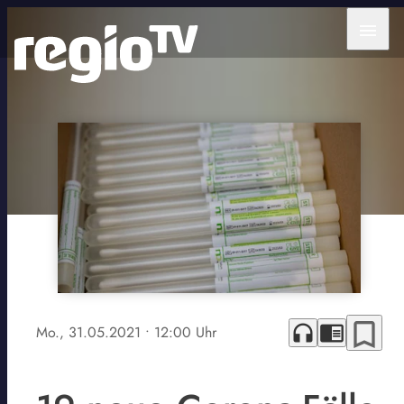
menu
bookmark_border
headphones
chrome_reader_mode
Mo., 31.05.2021
• 12:00 Uhr