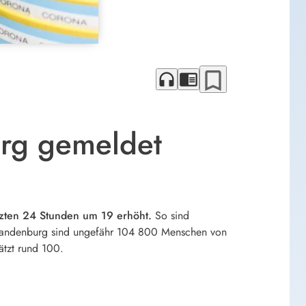
bookmark_border
headphones
chrome_reader_mode
urg gemeldet
etzten 24 Stunden um 19 erhöht.
So sind
In Brandenburg sind ungefähr 104 800 Menschen von
ätzt rund 100.