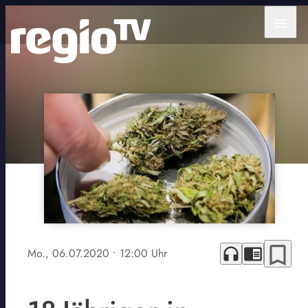
menu
bookmark_border
headphones
chrome_reader_mode
Mo., 06.07.2020
• 12:00 Uhr