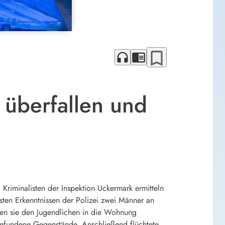
bookmark_border
headphones
chrome_reader_mode
 überfallen und
.
Kriminalisten der Inspektion Uckermark ermitteln
en Erkenntnissen der Polizei zwei Männer an
tten sie den Jugendlichen in die Wohnung
rgefundene Gegenstände. Anschließend flüchtete