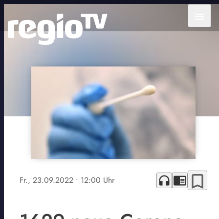
menu
bookmark_border
headphones
chrome_reader_mode
Fr., 23.09.2022
• 12:00 Uhr