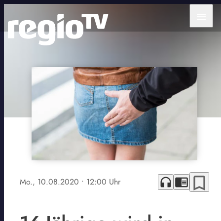
menu
bookmark_border
headphones
chrome_reader_mode
Mo., 10.08.2020
• 12:00 Uhr