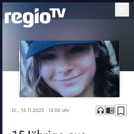
menu
bookmark_border
headphones
chrome_reader_mode
Di., 15.11.2022
• 12:00 Uhr