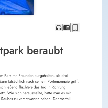
bookmark_border
headphones
chrome_reader_mode
dtpark beraubt
m Park mit Freunden aufgehalten, als drei
ann tatsächlich nach seinem Portemonnaie griff,
chließend flüchtete das Trio in Richtung
z. Wie sich herausstellte, hatte man es mit
 Raubes zu verantworten haben. Der Vorfall