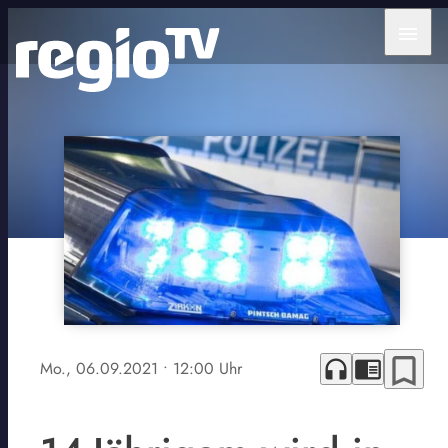
menu
bookmark_border
headphones
chrome_reader_mode
Mo., 06.09.2021
• 12:00 Uhr