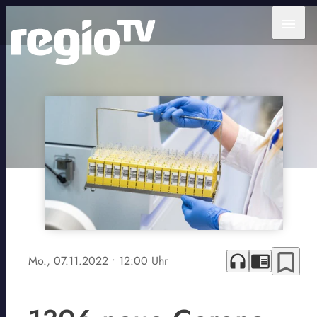
menu
bookmark_border
headphones
chrome_reader_mode
Mo., 07.11.2022
• 12:00 Uhr