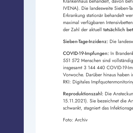
Krankenhaus behandelt, davon befi
IVENA). Die landesweite Sieben-Tag
Erkrankung stationär behandelt wer
maximal verfügbaren Intensivbetten
der Zahl der aktuell
tatsächlich be
Sieben-Tage-Inzidenz:
Die landesw
COVID-19-Impfungen:
In Brandenb
551 572 Menschen sind vollständig
insgesamt 3 144 440 COVID-19-Imp
Vorwoche. Darüber hinaus haben in
RKI: Digitales Impfquotenmonitori
Reproduktionszahl:
Die Ansteckung
15.11.2021). Sie bezeichnet die An
schwankt, stagniert das Infektions
Foto: Archiv