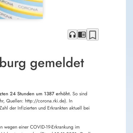
bookmark_border
headphones
chrome_reader_mode
nburg gemeldet
etzten 24 Stunden um 1387 erhöht.
So sind
r, Quellen: http://corona.rki.de). In
l der Infizierten und Erkrankten aktuell bei
en wegen einer COVID-19-Erkrankung im