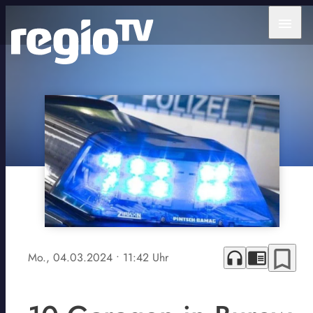
menu
bookmark_border
headphones
chrome_reader_mode
Mo., 04.03.2024
• 11:42 Uhr