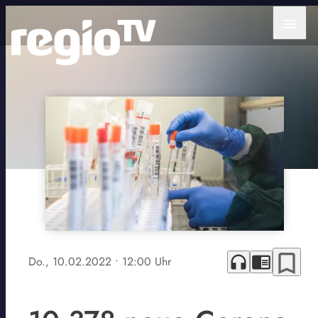
menu
bookmark_border
headphones
chrome_reader_mode
Do., 10.02.2022
• 12:00 Uhr